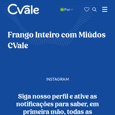
Favoritos
Pesquisar
por:
Menu
Por
Abrir
busca
Frango Inteiro com Miúdos
CVale
INSTAGRAM
Siga nosso perfil e ative as
notificações para saber, em
primeira mão, todas as