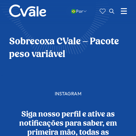
Favoritos
Pesquisar
por:
Menu
Por
Abrir
busca
Sobrecoxa CVale – Pacote
peso variável
INSTAGRAM
Siga nosso perfil e ative as
notificações para saber, em
primeira mão, todas as