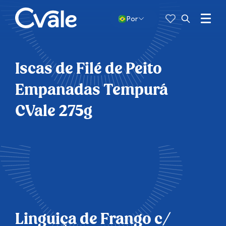
Favoritos
Pesquisar
por:
Menu
Por
Abrir
busca
Iscas de Filé de Peito
Empanadas Tempurá
CVale 275g
Linguiça de Frango c/