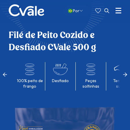
Favoritos
Pesquisar
por:
Menu
Por
Abrir
busca
Filé de Peito Cozido e
Desfiado CVale 500 g
100% peito de
Desfiado
Peças
Tempero
frango
soltinhas
suave