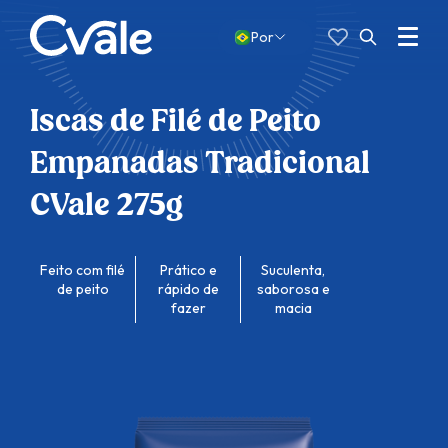
Favoritos
Pesquisar
por:
Menu
Por
Abrir
busca
Iscas de Filé de Peito
Empanadas Tradicional
CVale 275g
Feito com filé
Prático e
Suculenta,
de peito
rápido de
saborosa e
fazer
macia