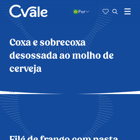
Favoritos
Pesquisar
por:
Menu
Por
Abrir
busca
Coxa e sobrecoxa
desossada ao molho de
cerveja
-->
Filé de frango com pasta