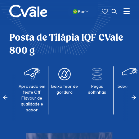
Favoritos
Pesquisar
por:
Menu
Por
Abrir
busca
Posta de Tilápia IQF CVale
800 g
Aprovado em
Baixo teor de
Peças
Sabor sua
teste Off
gordura
soltinhas
Flavour de
qualidade e
sabor