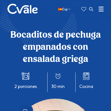
Favoritas
Buscar:
Menu
Esp
Abrir
búsqueda
Bocaditos de pechuga
empanados con
ensalada griega
2 porciones
30 min
cocina