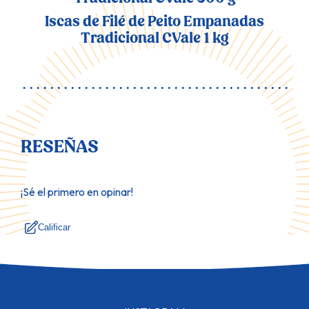
Iscas de Filé de Peito Empanadas
Tradicional CVale 1 kg
RESEÑAS
¡Sé el primero en opinar!
Calificar