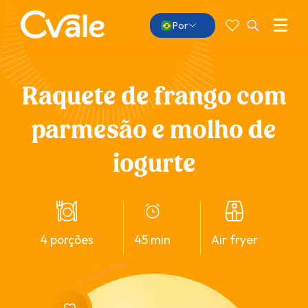
Favoritos
Pesquisar
por:
Menu
Por
Abrir
busca
Raquete de frango com
parmesão e molho de
iogurte
4 porções
45 min
air fryer