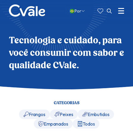
Favoritos
Pesquisar
por:
Menu
Por
Abrir
busca
Tecnologia e cuidado, para
você consumir com sabor e
qualidade CVale.
CATEGORIAS
Frangos
Peixes
Embutidos
Empanados
Todos